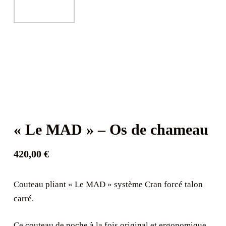
« Le MAD » – Os de chameau
420,00
€
Couteau pliant « Le MAD » système Cran forcé talon
carré.
Ce couteau de poche à la fois original et ergonomique