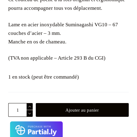
pourra accompagner tous vos déplacement.
Lame en acier inoxydable Suminagashi VG10 – 67
couches d’acier – 3 mm.
Manche en os de chameau.
(TVA non applicable – Article 293 B du CGI)
1 en stock (peut être commandé)
quantité
Ajouter au panier
de
"Le
MAD"
-