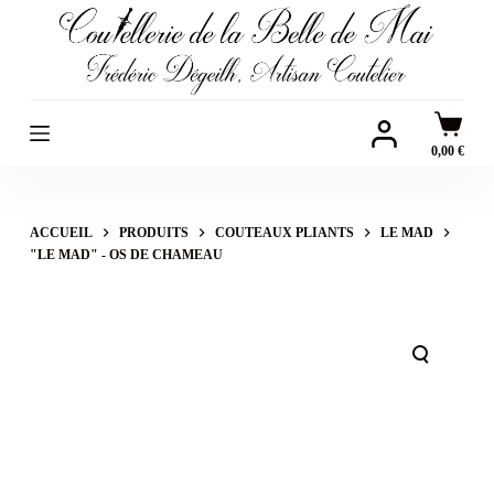
P
a
s
s
e
0,00
€
r
a
ACCUEIL
PRODUITS
COUTEAUX PLIANTS
LE MAD
u
"LE MAD" - OS DE CHAMEAU
c
o
n
t
e
n
u