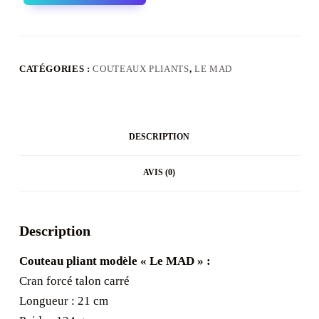
Os
de
chameau
CATÉGORIES :
COUTEAUX PLIANTS
,
LE MAD
DESCRIPTION
AVIS (0)
Description
Couteau pliant modèle « Le MAD » :
Cran forcé talon carré
Longueur : 21 cm