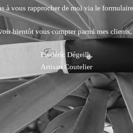
as à vous rapprocher de moi via le formulaire
voir bientôt vous compter parmi mes clients, 
Frédéric Dégeilh,
Artisan Coutelier