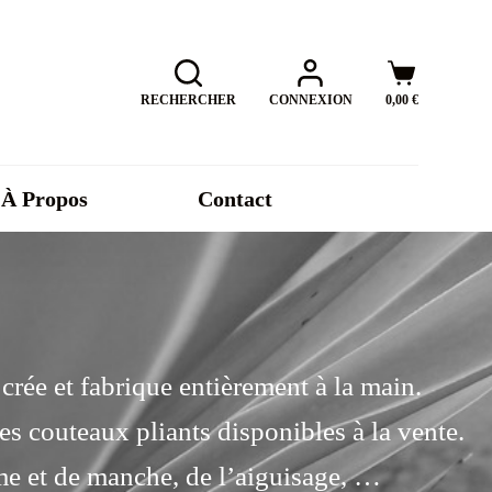
RECHERCHER
CONNEXION
0,00
€
À Propos
Contact
 crée et fabrique entièrement à la main.
es couteaux pliants disponibles à la vente.
ame et de manche, de l’aiguisage, …