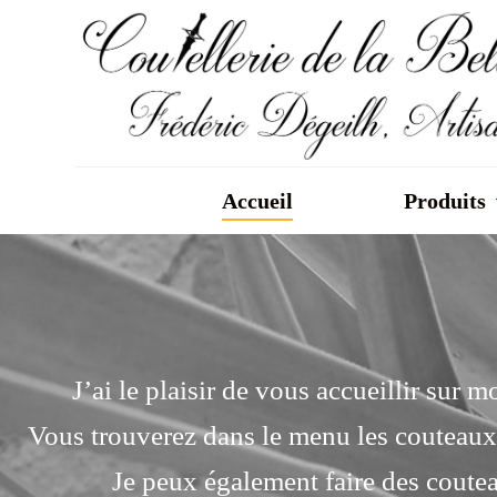
P
a
s
s
e
r
Accueil
Produits
a
u
c
o
n
t
J’ai le plaisir de vous accueillir sur 
e
n
Vous trouverez dans le menu les couteaux d
u
Je peux également faire des coutea