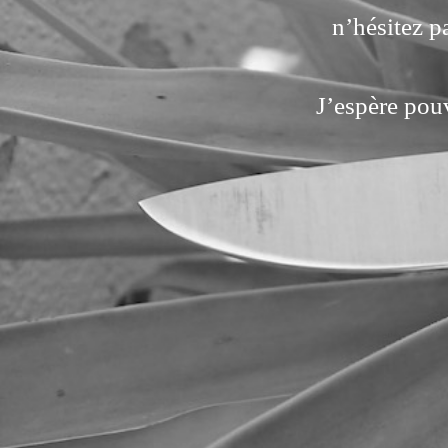
n’hésitez p
J’espère pou